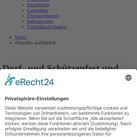
Sportstätten
Gaststätten
Übernachtungen
Sehenswertes
Touristikinformation
Steina
Aktuelles ausführlich
Dorf- und Schützenfest und
Oldtimertreffen
13. 05. 2024
Die Gemeinde Steina, der Schützenverein Steina 1996 e.V. und die
Oldtimerfreunde Steina laden herzlich ein zum Dorf- und
Schützenfest und zum Oldtimertreffen vom 31 Mai bis 2. Juni 2024.
Plakat
Programm