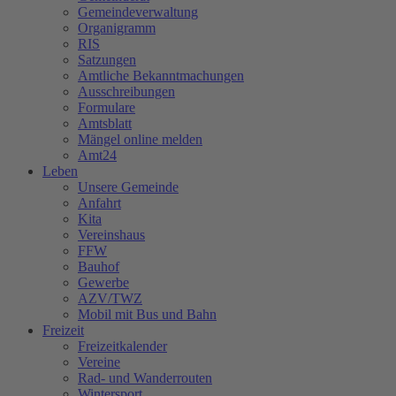
Gemeindeverwaltung
Organigramm
RIS
Satzungen
Amtliche Bekanntmachungen
Ausschreibungen
Formulare
Amtsblatt
Mängel online melden
Amt24
Leben
Unsere Gemeinde
Anfahrt
Kita
Vereinshaus
FFW
Bauhof
Gewerbe
AZV/TWZ
Mobil mit Bus und Bahn
Freizeit
Freizeitkalender
Vereine
Rad- und Wanderrouten
Wintersport