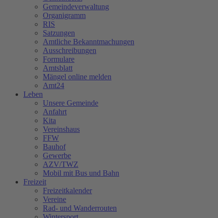
Gemeindeverwaltung
Organigramm
RIS
Satzungen
Amtliche Bekanntmachungen
Ausschreibungen
Formulare
Amtsblatt
Mängel online melden
Amt24
Leben
Unsere Gemeinde
Anfahrt
Kita
Vereinshaus
FFW
Bauhof
Gewerbe
AZV/TWZ
Mobil mit Bus und Bahn
Freizeit
Freizeitkalender
Vereine
Rad- und Wanderrouten
Wintersport