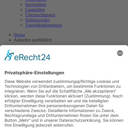
Sportstätten
Gaststätten
Übernachtungen
Sehenswertes
Touristikinformation
Steina
Aktuelles ausführlich
Übergabe
Fördermittelbescheid
27. 07. 2023
Steina erhält am Montag, den 14.08.2023 den Förderbescheid über
Mittel aus dem Investitionsgesetz Kohleregionen. Frau Barbara
Meyer, Staatssekretärin des Sächsischen Staatsministeriums für
Regionalentwicklung (SMR) wird diesen für das Projekt
„Ersatzneubau der Kindertagesstätte Zwergenland -
Inklusionskindertagesstätte in Steina“ übergeben. Mit dem