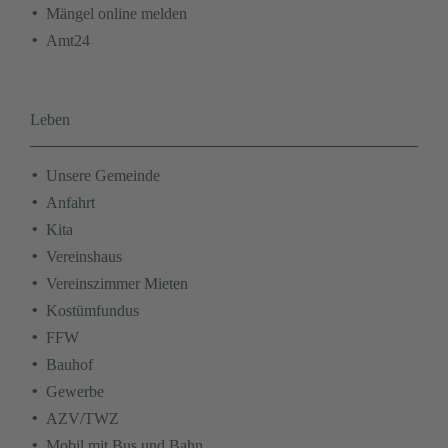
Mängel online melden
Amt24
Leben
Navigation
Unsere Gemeinde
überspringen
Anfahrt
Kita
Vereinshaus
Vereinszimmer Mieten
Kostümfundus
FFW
Bauhof
Gewerbe
AZV/TWZ
Mobil mit Bus und Bahn