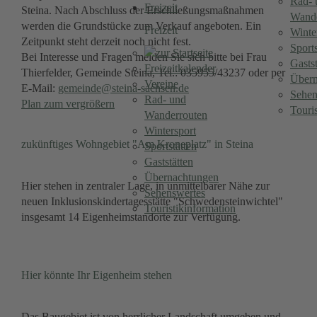
Rad- 
Freizeit
Steina. Nach Abschluss der Erschließungsmaßnahmen
Wande
werden die Grundstücke zum Verkauf angeboten. Ein
Freizeit
Winte
Zeitpunkt steht derzeit noch nicht fest.
Sports
Bei Interesse und Fragen melden Sie sich bitte bei Frau
Gastst
Freizeitkalender
Thierfelder, Gemeinde Steina, Tel.: 035955/43237 oder per
Übern
Vereine
E-Mail:
gemeinde@steina-sachsen.de
Sehen
Rad- und
Plan zum vergrößern
Touri
Wanderrouten
Wintersport
zukünftiges Wohngebiet "Am Kroneplatz" in Steina
Sportstätten
Gaststätten
Übernachtungen
Hier stehen in zentraler Lage, in unmittelbarer Nähe zur
Sehenswertes
neuen Inklusionskindertagesstätte "Schwedensteinwichtel"
Touristikinformation
insgesamt 14 Eigenheimstandorte zur Verfügung.
Hier könnte Ihr Eigenheim stehen
Das Baugebiet ist von herrlicher Landschaft umgeben und