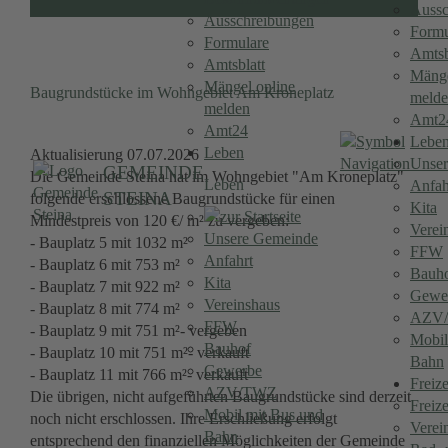
Aussc
Ausschreibungen
Formu
Formulare
Amtsb
Amtsblatt
Mänge
Mängel online
Baugrundstücke im Wohngebiet Am Kroneplatz
meld
melden
Amt2
Amt24
Lebe
Leben
Aktualisierung 07.07.2026
Unser
GEMEINDE
Die Gemeinde Steina hat im Wohngebiet "Am Kroneplatz"
Leben
Anfah
STEINA
folgende erschlossene Baugrundstücke für einen
Kita
Mindestpreis von 120 €/ m² zu vergeben:
Verei
Unsere Gemeinde
- Bauplatz 5 mit 1032 m²
FFW
Anfahrt
- Bauplatz 6 mit 753 m²
Bauh
Kita
- Bauplatz 7 mit 922 m²
Gewe
Vereinshaus
- Bauplatz 8 mit 774 m²
AZV
FFW
- Bauplatz 9 mit 751 m²- vergeben
Mobil
Bauhof
- Bauplatz 10 mit 751 m²- verkauft
Bahn
Gewerbe
- Bauplatz 11 mit 766 m²- verkauft
Freize
AZV/TWZ
Die übrigen, nicht aufgeführten Baugrundstücke sind derzeit
Freize
Mobil mit Bus und
noch nicht erschlossen. Ihre Erschließung erfolgt
Verei
Bahn
entsprechend den finanziellen Möglichkeiten der Gemeinde