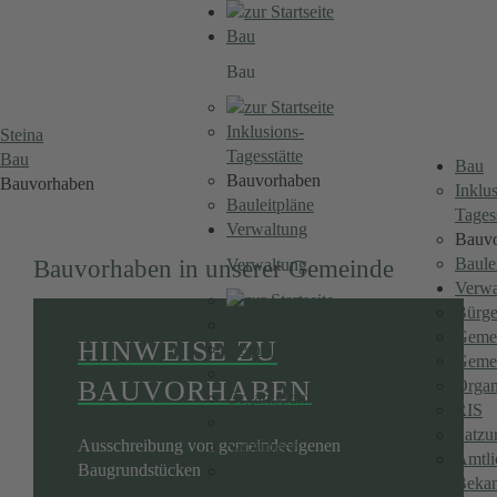
Bau
Bau
Inklusions-
Steina
Tagesstätte
Bau
Bau
Bauvorhaben
Bauvorhaben
Inklu
Bauleitpläne
Tagess
Verwaltung
Bauv
Baule
Bauvorhaben in unserer Gemeinde
Verwaltung
Verwa
Bürge
Bürgermeister
Gemei
HINWEISE ZU
Gemeinderat
Gemei
Gemeindeverwaltung
BAUVORHABEN
Orga
Organigramm
RIS
RIS
Satzu
Ausschreibung von gemeindeeigenen
Satzungen
Amtli
Baugrundstücken
Amtliche
Beka
Bekanntmachungen