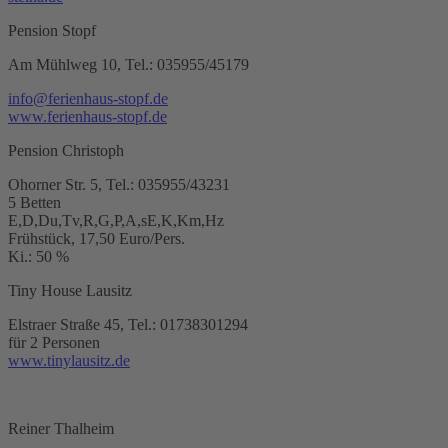
Pension Stopf
Am Mühlweg 10, Tel.: 035955/45179
info@ferienhaus-stopf.de
www.ferienhaus-stopf.de
Pension Christoph
Ohorner Str. 5, Tel.: 035955/43231
5 Betten
E,D,Du,Tv,R,G,P,A,sE,K,Km,Hz
Frühstück, 17,50 Euro/Pers.
Ki.: 50 %
Tiny House Lausitz
Elstraer Straße 45, Tel.: 01738301294
für 2 Personen
www.tinylausitz.de
Reiner Thalheim