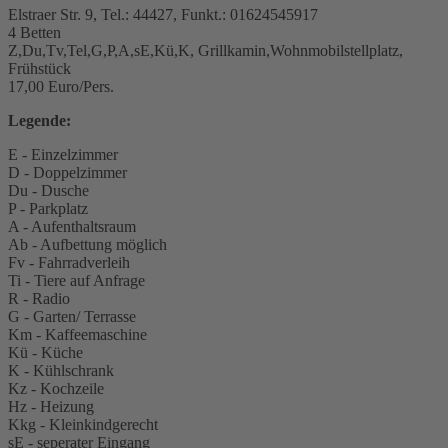
Elstraer Str. 9, Tel.: 44427, Funkt.: 01624545917
4 Betten
Z,Du,Tv,Tel,G,P,A,sE,Kü,K, Grillkamin,Wohnmobilstellplatz,
Frühstück
17,00 Euro/Pers.
Legende:
E - Einzelzimmer
D - Doppelzimmer
Du - Dusche
P - Parkplatz
A - Aufenthaltsraum
Ab - Aufbettung möglich
Fv - Fahrradverleih
Ti - Tiere auf Anfrage
R - Radio
G - Garten/ Terrasse
Km - Kaffeemaschine
Kü - Küche
K - Kühlschrank
Kz - Kochzeile
Hz - Heizung
Kkg - Kleinkindgerecht
sE - seperater Eingang