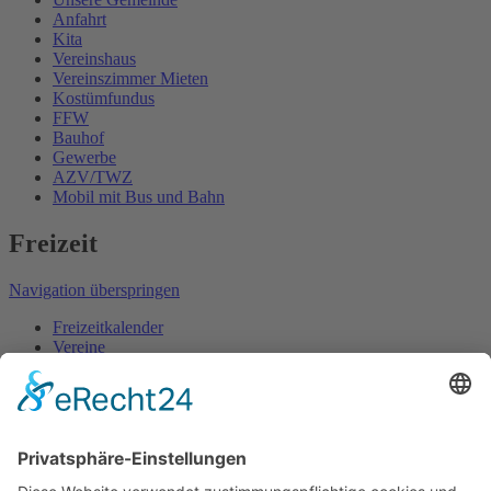
Anfahrt
Kita
Vereinshaus
Vereinszimmer Mieten
Kostümfundus
FFW
Bauhof
Gewerbe
AZV/TWZ
Mobil mit Bus und Bahn
Freizeit
Navigation überspringen
Freizeitkalender
Vereine
Rad- und Wanderrouten
Wintersport
Sportstätten
Gaststätten
Übernachtungen
Sehenswertes
Touristikinformation