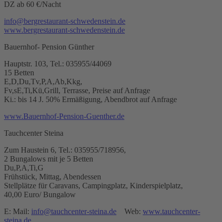
DZ ab 60 €/Nacht
info@bergrestaurant-schwedenstein.de
www.bergrestaurant-schwedenstein.de
Bauernhof- Pension Günther
Hauptstr. 103, Tel.: 035955/44069
15 Betten
E,D,Du,Tv,P,A,Ab,Kkg,
Fv,sE,Ti,Kü,Grill, Terrasse, Preise auf Anfrage
Ki.: bis 14 J. 50% Ermäßigung, Abendbrot auf Anfrage
www.Bauernhof-Pension-Guenther.de
Tauchcenter Steina
Zum Haustein 6, Tel.: 035955/718956,
2 Bungalows mit je 5 Betten
Du,P,A,Ti,G
Frühstück, Mittag, Abendessen
Stellplätze für Caravans, Campingplatz, Kinderspielplatz,
40,00 Euro/ Bungalow
E: Mail:
info@tauchcenter-steina.de
Web:
www.tauchcenter-
steina.de