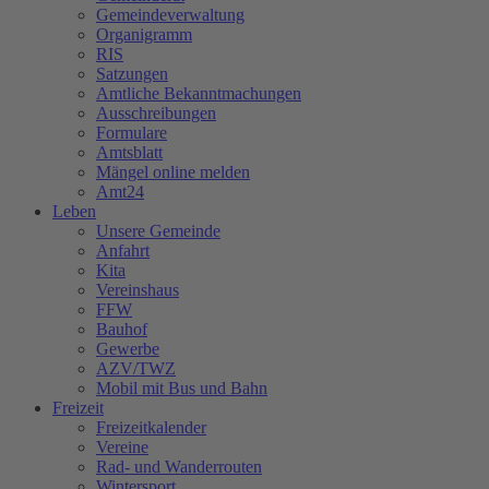
Gemeindeverwaltung
Organigramm
RIS
Satzungen
Amtliche Bekanntmachungen
Ausschreibungen
Formulare
Amtsblatt
Mängel online melden
Amt24
Leben
Unsere Gemeinde
Anfahrt
Kita
Vereinshaus
FFW
Bauhof
Gewerbe
AZV/TWZ
Mobil mit Bus und Bahn
Freizeit
Freizeitkalender
Vereine
Rad- und Wanderrouten
Wintersport