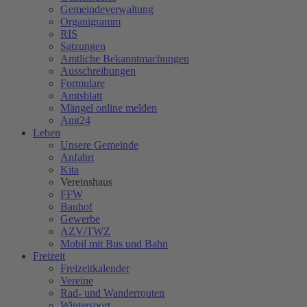
Gemeindeverwaltung
Organigramm
RIS
Satzungen
Amtliche Bekanntmachungen
Ausschreibungen
Formulare
Amtsblatt
Mängel online melden
Amt24
Leben
Unsere Gemeinde
Anfahrt
Kita
Vereinshaus
FFW
Bauhof
Gewerbe
AZV/TWZ
Mobil mit Bus und Bahn
Freizeit
Freizeitkalender
Vereine
Rad- und Wanderrouten
Wintersport