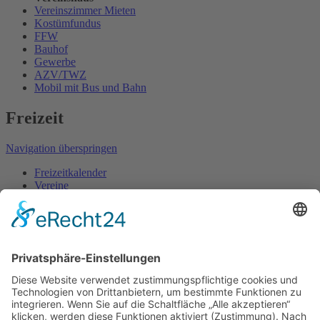
Vereinszimmer Mieten
Kostümfundus
FFW
Bauhof
Gewerbe
AZV/TWZ
Mobil mit Bus und Bahn
Freizeit
Navigation überspringen
Freizeitkalender
Vereine
Rad- und Wanderrouten
Wintersport
Sportstätten
Gaststätten
Übernachtungen
Sehenswertes
Touristikinformation