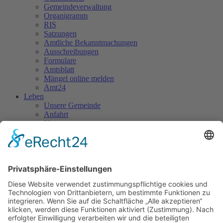
Gemeindeverwaltung
Organigramm
RIS
Satzungen
Amtliche Bekanntmachungen
Ausschreibungen
Formulare
Amtsblatt
Mängel online melden
Amt24
Leben
Unsere Gemeinde
Anfahrt
Kita
Vereinshaus
FFW
Bauhof
Gewerbe
AZV/TWZ
Mobil mit Bus und Bahn
Freizeit
Freizeitkalender
Vereine
Rad- und Wanderrouten
Wintersport