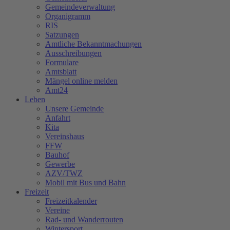
Gemeindeverwaltung
Organigramm
RIS
Satzungen
Amtliche Bekanntmachungen
Ausschreibungen
Formulare
Amtsblatt
Mängel online melden
Amt24
Leben
Unsere Gemeinde
Anfahrt
Kita
Vereinshaus
FFW
Bauhof
Gewerbe
AZV/TWZ
Mobil mit Bus und Bahn
Freizeit
Freizeitkalender
Vereine
Rad- und Wanderrouten
Wintersport