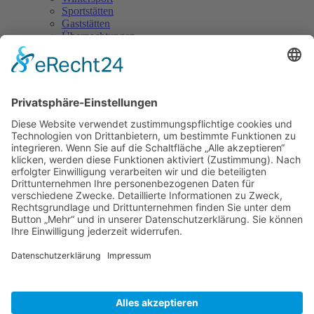
Sportstätten
Gaststätten
Übernachtungen
Sehenswertes
Touristikinformation
Steina
Aktuelles ausführlich
Einladung zum
Seniorennachmittag
19. 06. 2023
Die Veranstaltung am 05.07.2023 entfällt aufgrund zu geringer
Teilnahme. Der Ersatztermin ist voraussichtlich am 13.09.2023.
Zurück
Navigation überspringen