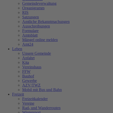
Gemeindeverwaltung
Organigramm
RIS
Satzungen
Amtliche Bekanntmachungen
Ausschreibungen
Formulare
Amtsblatt
Mängel online melden
Amt24
Leben
Unsere Gemeinde
Anfahrt
Kita
Vereinshaus
FFW
Bauhof
Gewerbe
AZV/TWZ
Mobil mit Bus und Bahn
Freizeit
Freizeitkalender
Vereine
Rad- und Wanderrouten
Wintersport