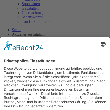
Sportstätten
Gaststätten
Übernachtungen
Sehenswertes
Touristikinformation
Steina
Aktuelles ausführlich
Aufstellung Gipfelkreuz
29. 04. 2024
Gipfelkreuz
Im Rahmen des Frühlingsfestes in Steina wird am Sonntag, den 5.
Mai 2024, 9.30 Uhr auf gemeindeeigenem Grundstück auf dem
Schwedenstein ein Gipfelkreuz durch den Deutschen Alpenverein,
Sektion Gipfelkreuz, aufgestellt. Anschließend findet ein
Berggottesdienst statt.