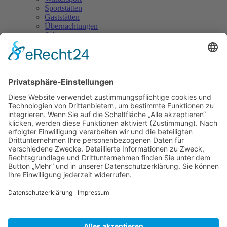
Sportstätten
Gaststätten
Übernachtungen
Sehenswertes
Touristikinformation
Steina
Aktuelles ausführlich
Fundsache beim Dorffest
03. 06. 2026
Zu unserem Dorffest auf dem Sportplatz in Steina am
29.-31.05.2026 wurde eine Mastercard gefunden.
Die Karte ist bei der Gemeindeverwaltung Steina, Hauptstr. 64,
Steina, Tel: 035955/43237.
Zurück
Navigation überspringen