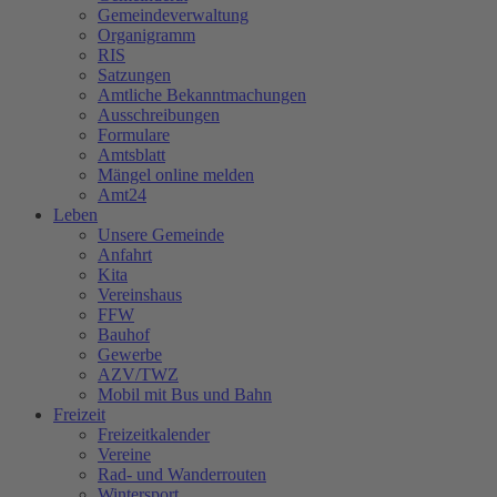
Gemeindeverwaltung
Organigramm
RIS
Satzungen
Amtliche Bekanntmachungen
Ausschreibungen
Formulare
Amtsblatt
Mängel online melden
Amt24
Leben
Unsere Gemeinde
Anfahrt
Kita
Vereinshaus
FFW
Bauhof
Gewerbe
AZV/TWZ
Mobil mit Bus und Bahn
Freizeit
Freizeitkalender
Vereine
Rad- und Wanderrouten
Wintersport