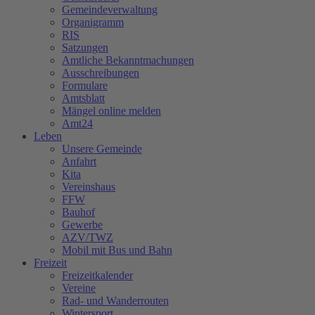
Gemeindeverwaltung
Organigramm
RIS
Satzungen
Amtliche Bekanntmachungen
Ausschreibungen
Formulare
Amtsblatt
Mängel online melden
Amt24
Leben
Unsere Gemeinde
Anfahrt
Kita
Vereinshaus
FFW
Bauhof
Gewerbe
AZV/TWZ
Mobil mit Bus und Bahn
Freizeit
Freizeitkalender
Vereine
Rad- und Wanderrouten
Wintersport