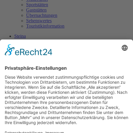
Sportstätten
Gaststätten
Übernachtungen
Sehenswertes
Touristikinformation
Steina
Aktuelles ausführlich
Verkehrsteilnehmerschulung
01. 02. 2024
Themen:
Aktuelles im Straßenverkehr, erlebtes und für alle
interessantes zur gemeinsamen Auswertung
Abstandsreglung und deren Einflussfaktoren
Wir hoffen auf eine rege Teilnahme.
Ihr Organisationskomitee