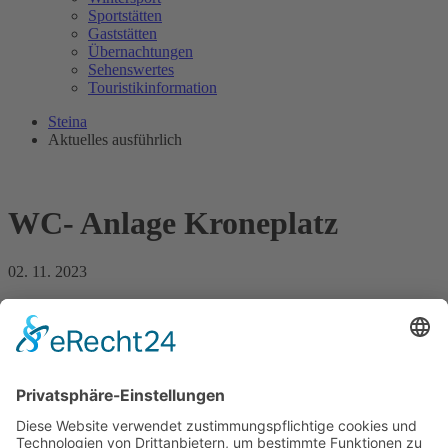
Sportstätten
Gaststätten
Übernachtungen
Sehenswertes
Touristikinformation
Steina
Aktuelles ausführlich
WC- Anlage Kroneplatz
02. 11. 2023
Hintergrund für die Schließung ist, dass Vandalen wiederholt die
Anlagen heimsuchten und nun Reparaturarbeiten notwendig sind,
die die Allgemeinheit auszubaden hat. Toiletten und Waschbecken
wurden vorsätzlich verstopft. Mitgebrachte Gegenstände und Papier
wurden wie in einen Mülleimer gedrückt, bis wirklich nichts mehr
ging und das Wasser überlief. Die Türen werden immer wieder
beschmiert. Wir bemühen uns, saubere und kostenfreie Toiletten im
öffentlichen Raum zur Verfügung zu stellen. Die Schäden, im