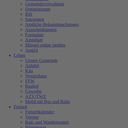
Gemeindeverwaltung
Organigramm
RIS
Satzungen
Amtliche Bekanntmachungen
Ausschreibungen
Formulare
Amtsblatt
Mängel online melden
Amt24
Leben
Unsere Gemeinde
Anfahrt
Kita
Vereinshaus
FFW
Bauhof
Gewerbe
AZV/TWZ
Mobil mit Bus und Bahn
Freizeit
Freizeitkalender
Vereine
Rad- und Wanderrouten
Wintersport