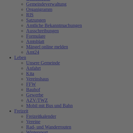
Gemeindeverwaltung
Organigramm
RIS
Satzungen
Amtliche Bekanntmachungen
Ausschreibungen
Formulare
Amtsblatt
Mängel online melden
Amt24
Leben
Unsere Gemeinde
Anfahrt
Kita
Vereinshaus
FFW
Bauhof
Gewerbe
AZV/TWZ
Mobil mit Bus und Bahn
Freizeit
Freizeitkalender
Vereine
Rad- und Wanderrouten
Wintersport