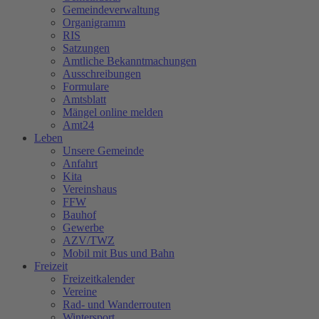
Gemeindeverwaltung
Organigramm
RIS
Satzungen
Amtliche Bekanntmachungen
Ausschreibungen
Formulare
Amtsblatt
Mängel online melden
Amt24
Leben
Unsere Gemeinde
Anfahrt
Kita
Vereinshaus
FFW
Bauhof
Gewerbe
AZV/TWZ
Mobil mit Bus und Bahn
Freizeit
Freizeitkalender
Vereine
Rad- und Wanderrouten
Wintersport