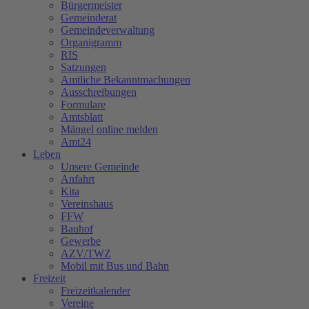
Bürgermeister
Gemeinderat
Gemeindeverwaltung
Organigramm
RIS
Satzungen
Amtliche Bekanntmachungen
Ausschreibungen
Formulare
Amtsblatt
Mängel online melden
Amt24
Leben
Unsere Gemeinde
Anfahrt
Kita
Vereinshaus
FFW
Bauhof
Gewerbe
AZV/TWZ
Mobil mit Bus und Bahn
Freizeit
Freizeitkalender
Vereine