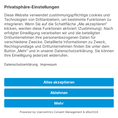
16. 04. 2025
Pflanzaktion auf dem Kroneplatz
Initiative " Sachsen pflanzt gemeinsam"
Weiterlesen …
Pflanzaktion auf dem Kroneplatz
16. 04. 2025
Ostern in Steina
Ostergrüße des Bürgermeisters
Weiterlesen …
Ostern in Steina
16. 04. 2025