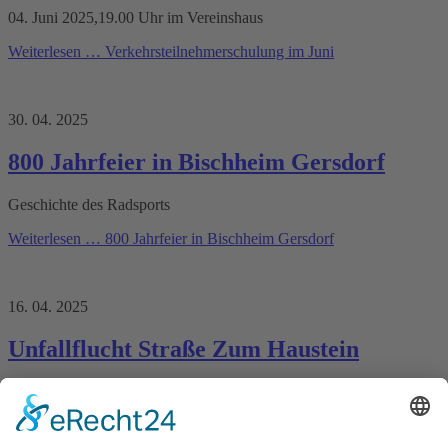
04. Juni 2025,19.00 Uhr im Vereinshaus
Weiterlesen …
Verkehrsteilnehmerschulung im Juni
30. 04. 2025
800 Jahrfeier in Bischheim Gersdorf
Geschichte des Radsports
Weiterlesen …
800 Jahrfeier in Bischheim Gersdorf
16. 04. 2025
Unfallflucht Straße Zum Haustein
Wer kann sachdienliche Hinweise geben?
Weiterlesen …
Unfallflucht Straße Zum Haustein